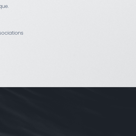
que.
sociations