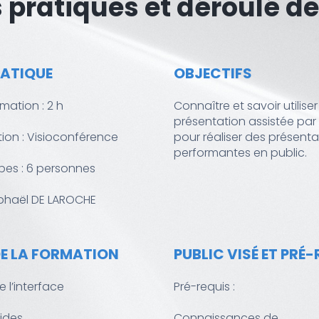
 pratiques et déroulé de
RATIQUE
OBJECTIFS
mation : 2 h
Connaître et savoir utiliser
présentation assistée par
tion : Visioconférence
pour réaliser des présenta
performantes en public.
upes : 6 personnes
aphaël DE LAROCHE
E LA FORMATION
PUBLIC VISÉ ET PRÉ
 l’interface
Pré-requis :
lides
Connaissances de