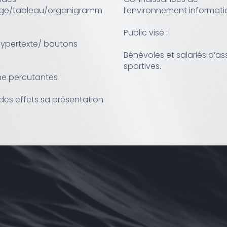
mage/tableau/organigramm
l’environnement informati
Public visé :
 hypertexte/ boutons
Bénévoles et salariés d’as
sportives.
me percutantes
es effets sa présentation