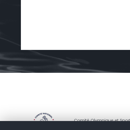
Comité Olympique et Sporti
32 rue Rottembourg