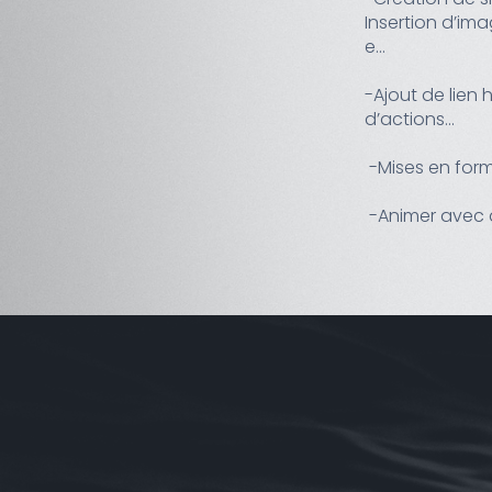
Insertion d’i
e...
-Ajout de lien
d’actions...
-Mises en for
-Animer avec d