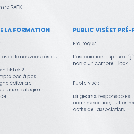
mira RAFIK
E LA FORMATION
PUBLIC VISÉ ET PRÉ
:
Pré-requis :
ser avec le nouveau réseau
L’association dispose déj
non d’un compte Tiktok
ser TikTok ?
ompte pas à pas
ligne éditoriale
Public visé :
ace une stratégie de
ace
Dirigeants, responsables
communication, autres 
actifs de l’association.