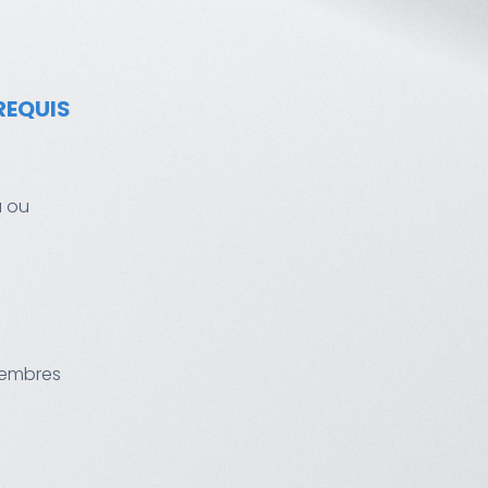
-REQUIS
à ou
membres