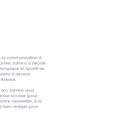
s la communication à
ionnel, Samira a décidé
Olympique et Sportif de
isiens à devenir
 réseaux.
 arc, Samira vous
seaux sociaux (pour
votre newsletter, à la
à bien rédiger pour