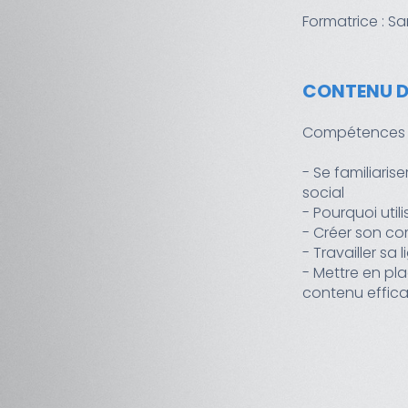
Formatrice : Sa
CONTENU D
Compétences 
- Se familiari
social
- Pourquoi utili
- Créer son c
- Travailler sa 
- Mettre en pl
contenu effic